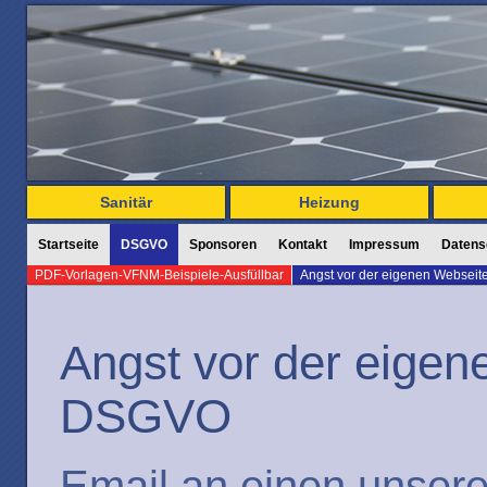
Sanitär
Heizung
Startseite
DSGVO
Sponsoren
Kontakt
Impressum
Datens
PDF-Vorlagen-VFNM-Beispiele-Ausfüllbar
Angst vor der eigenen Webseit
Angst vor der eige
DSGVO
Email an einen unser